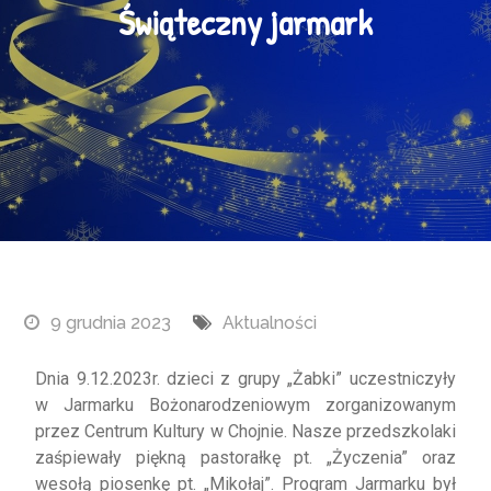
Świąteczny jarmark
9 grudnia 2023
Aktualności
Dnia 9.12.2023r. dzieci z grupy „Żabki” uczestniczyły
w Jarmarku Bożonarodzeniowym zorganizowanym
przez Centrum Kultury w Chojnie. Nasze przedszkolaki
zaśpiewały piękną pastorałkę pt. „Życzenia” oraz
wesołą piosenkę pt. „Mikołaj”. Program Jarmarku był